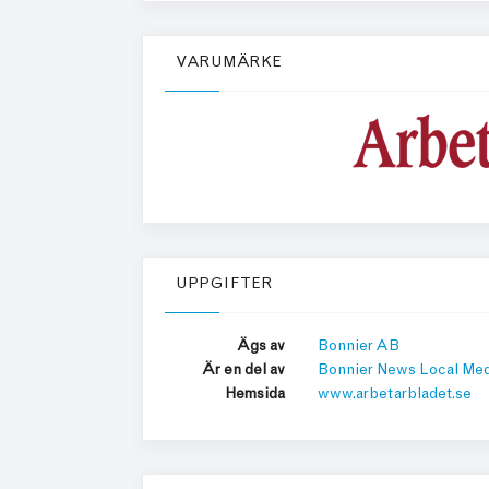
VARUMÄRKE
UPPGIFTER
Ägs av
Bonnier AB
Är en del av
Bonnier News Local Med
Hemsida
www.arbetarbladet.se