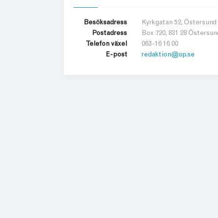
Besöksadress
Kyrkgatan 52, Östersund
Postadress
Box 720,
831 28 Östersun
Telefon växel
063-16 16 00
E-post
redaktion@op.se