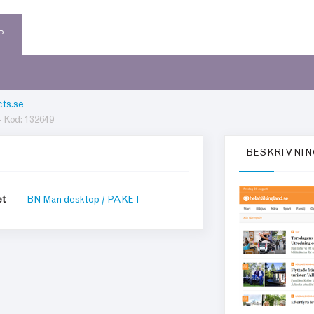
P
ts.se
- Kod: 132649
BESKRIVNIN
et
BN Man desktop / PAKET