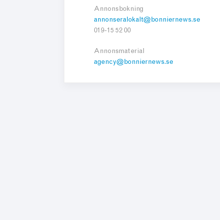
Annonsbokning
annonseralokalt@bonniernews.se
019-15 52 00
Annonsmaterial
agency@bonniernews.se