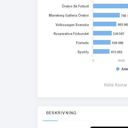
Örebro Sk Fotboll
Marieberg Galleria Örebro
765 
765 
663 96
663 96
Volkswagen Svenska
Kooperativa Förbundet
534 567
534 567
Fristads
506 088
506 088
Spotify
470 263
470 263
0
800k
Ann
Källa: Kantar
BESKRIVNING