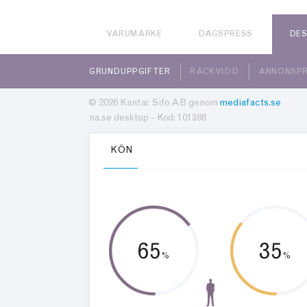
VARUMÄRKE
DAGSPRESS
DE
GRUNDUPPGIFTER
RÄCKVIDD
ANNONSPR
© 2026 Kantar Sifo AB genom
mediafacts.se
na.se desktop - Kod: 101388
KÖN
65
35
%
%