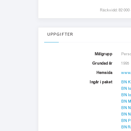
Räckvidd:
82 000
UPPGIFTER
Målgrupp
Perso
Grundad år
1995
Hemsida
www.
Ingår i paket
BN K
BN lo
BN l
BN M
BN N
BN Nö
BN P
BN R