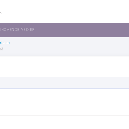
P
INGÅENDE MEDIER
ts.se
53